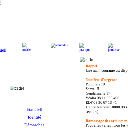
Actualités
Mairie
Pratique
J
Accueil
Rappel
Une main courante est dispon
Numéros d'urgence
Pompiers 18
Samu 15
Pratique
Gendarmerie 17
Véolia 08 11 900 400
EDF 08 36 67 13 41
France télécom : 0800 083 
Etat civil
secours).
Identité
Ramassage des ordures m
Démarches
Poubelles vertes : tous les 