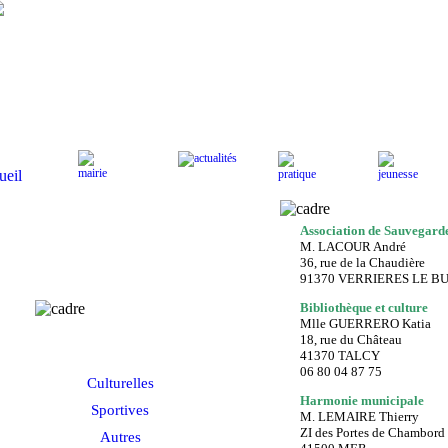
Actualités
Mairie
Pratique
J
Accueil
Association de Sauvegarde
M. LACOUR André
36, rue de la Chaudière
91370 VERRIERES LE B
Bibliothèque et culture
Associations
Mlle GUERRERO Katia
18, rue du Château
41370 TALCY
06 80 04 87 75
Culturelles
Harmonie municipale
Sportives
M. LEMAIRE Thierry
ZI des Portes de Chambord
Autres